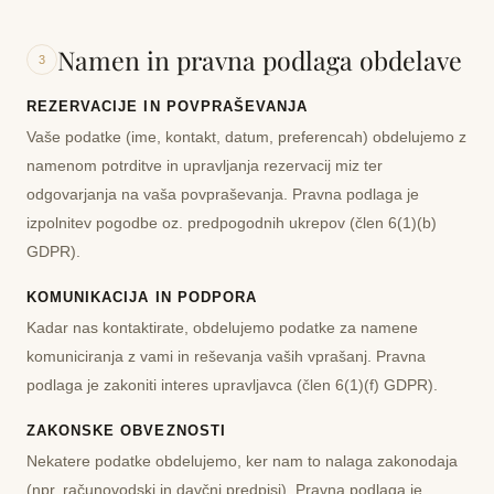
Namen in pravna podlaga obdelave
3
REZERVACIJE IN POVPRAŠEVANJA
Vaše podatke (ime, kontakt, datum, preferencah) obdelujemo z
namenom potrditve in upravljanja rezervacij miz ter
odgovarjanja na vaša povpraševanja. Pravna podlaga je
izpolnitev pogodbe
oz. predpogodnih ukrepov (člen 6(1)(b)
GDPR).
KOMUNIKACIJA IN PODPORA
Kadar nas kontaktirate, obdelujemo podatke za namene
komuniciranja z vami in reševanja vaših vprašanj. Pravna
podlaga je
zakoniti interes
upravljavca (člen 6(1)(f) GDPR).
ZAKONSKE OBVEZNOSTI
Nekatere podatke obdelujemo, ker nam to nalaga zakonodaja
(npr. računovodski in davčni predpisi). Pravna podlaga je