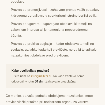
obdelave.
Pravica do prenosljivosti
– zahtevate prenos vaših podatkov
k drugemu upravljavcu v strukturirani, strojno berljivi obliki.
Pravica do ugovora
– ugovarjate obdelavi, ki temelji na
zakonitem interesu ali je namenjena neposrednemu
trženju.
Pravica do preklica soglasja
– kadar obdelava temelji na
soglasju, ga lahko kadarkoli prekličete, ne da bi to vplivalo
na zakonitost obdelave pred preklicem.
Kako uveljavljate pravice?
Pišite nam na
info@rizibizi.si
. Na vašo zahtevo bomo
odgovorili v roku
30 dni
. Zahteva je brezplačna.
Če menite, da vaše podatke obdelujemo nezakonito, imate
pravico vložiti pritožbo pri nadzornem organu za varstvo