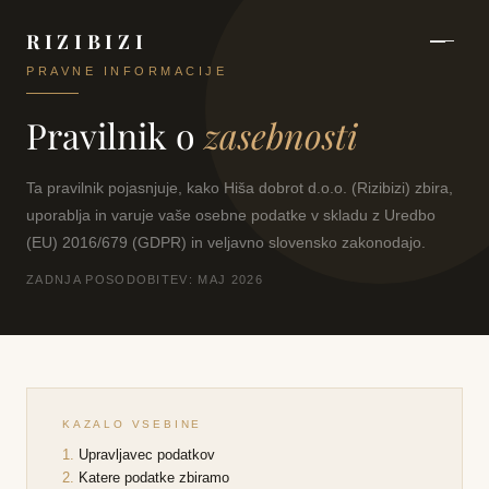
RIZIBIZI
PRAVNE INFORMACIJE
Pravilnik o
zasebnosti
Ta pravilnik pojasnjuje, kako Hiša dobrot d.o.o. (Rizibizi) zbira,
uporablja in varuje vaše osebne podatke v skladu z Uredbo
(EU) 2016/679 (GDPR) in veljavno slovensko zakonodajo.
ZADNJA POSODOBITEV: MAJ 2026
KAZALO VSEBINE
Upravljavec podatkov
Katere podatke zbiramo