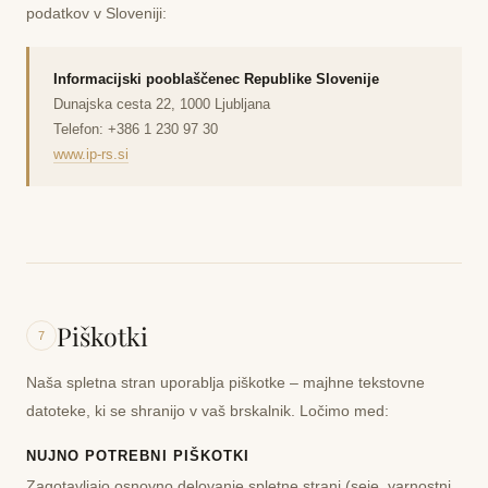
podatkov v Sloveniji:
Informacijski pooblaščenec Republike Slovenije
Dunajska cesta 22, 1000 Ljubljana
Telefon: +386 1 230 97 30
www.ip-rs.si
Piškotki
7
Naša spletna stran uporablja piškotke – majhne tekstovne
datoteke, ki se shranijo v vaš brskalnik. Ločimo med:
NUJNO POTREBNI PIŠKOTKI
Zagotavljajo osnovno delovanje spletne strani (seje, varnostni