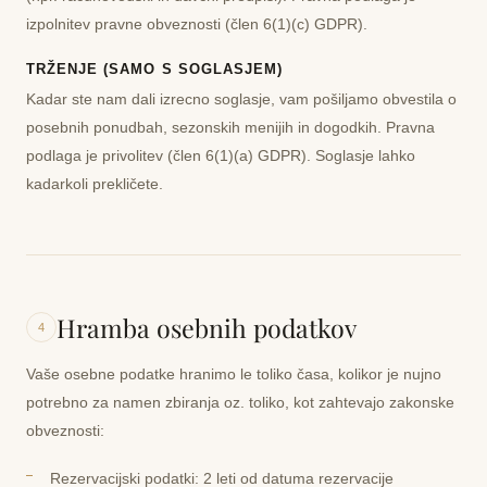
izpolnitev pravne obveznosti
(člen 6(1)(c) GDPR).
TRŽENJE (SAMO S SOGLASJEM)
Kadar ste nam dali izrecno soglasje, vam pošiljamo obvestila o
posebnih ponudbah, sezonskih menijih in dogodkih. Pravna
podlaga je
privolitev
(člen 6(1)(a) GDPR). Soglasje lahko
kadarkoli prekličete.
Hramba osebnih podatkov
4
Vaše osebne podatke hranimo le toliko časa, kolikor je nujno
potrebno za namen zbiranja oz. toliko, kot zahtevajo zakonske
obveznosti:
Rezervacijski podatki:
2 leti od datuma rezervacije