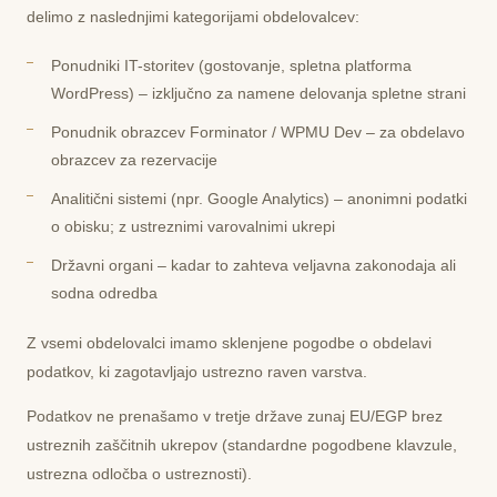
delimo z naslednjimi kategorijami obdelovalcev:
Ponudniki IT-storitev
(gostovanje, spletna platforma
WordPress) – izključno za namene delovanja spletne strani
Ponudnik obrazcev Forminator / WPMU Dev
– za obdelavo
obrazcev za rezervacije
Analitični sistemi
(npr. Google Analytics) – anonimni podatki
o obisku; z ustreznimi varovalnimi ukrepi
Državni organi
– kadar to zahteva veljavna zakonodaja ali
sodna odredba
Z vsemi obdelovalci imamo sklenjene pogodbe o obdelavi
podatkov, ki zagotavljajo ustrezno raven varstva.
Podatkov ne prenašamo v tretje države zunaj EU/EGP brez
ustreznih zaščitnih ukrepov (standardne pogodbene klavzule,
ustrezna odločba o ustreznosti).