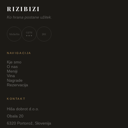
RIZIBIZI
Ko hrana postane užitek.
G&M
Michelin
JRE
✦✦✦
NAVIGACIJA
Kje smo
O nas
Meniji
Vina
Nagrade
Rezervacija
KONTAKT
Hiša dobrot d.o.o.
Obala 20
6320 Portorož, Slovenija